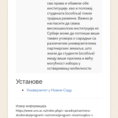
сва права и обавезе обе
институције, као и положај
студената (особља) током
трајања размене. Важно је
нагласити да свака
високошколска институција из
Србије може да потпише више
таквих уговора о сарадњи са
различитим универзитетима
партнерских земаља, што
значи да студенти (особље)
имају више прилика и већу
могућност избора у
остваривању мобилности.
Установе
Универзитет у Новом Саду
Извор информација:
https://www.uns.ac.rs/index.php/c-saradnja/razmena-
studenata/programi-razmene/program-erazmusplus-c