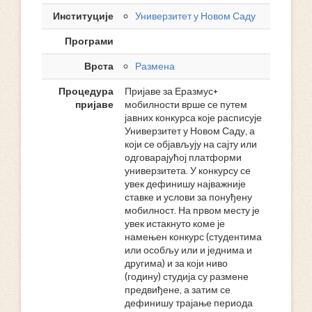
Институције
Универзитет у Новом Саду
Програми
Врста
Размена
Процедура
Пријаве за Еразмус+
пријаве
мобилности врше се путем
јавних конкурса које расписује
Универзитет у Новом Саду, а
који се објављују на сајту или
одговарајућој платформи
универзитета. У конкурсу се
увек дефинишу најважније
ставке и услови за понуђену
мобилност. На првом месту је
увек истакнуто коме је
намењен конкурс (студентима
или особљу или и једнима и
другима) и за који ниво
(годину) студија су размене
предвиђене, а затим се
дефинишу трајање периода