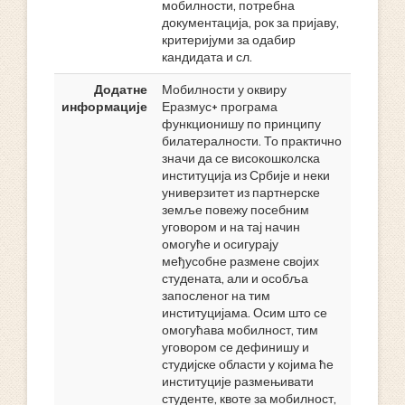
мобилности, потребна
документација, рок за пријаву,
критеријуми за одабир
кандидата и сл.
Додатне
Мобилности у оквиру
информације
Еразмус+ програма
функционишу по принципу
билатералности. То практично
значи да се високошколска
институција из Србије и неки
универзитет из партнерске
земље повежу посебним
уговором и на тај начин
омогуће и осигурају
међусобне размене својих
студената, али и особља
запосленог на тим
институцијама. Осим што се
омогућава мобилност, тим
уговором се дефинишу и
студијске области у којима ће
институције размењивати
студенте, квоте за мобилност,