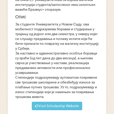
институција студента/запосленог има склопљен
важећи Еразмус+ споразум.
Опис
За студенте Универзитета у Новом Саду, ова
мобилност подразумева боравак и студирање у
трајању од једног или два семестра, у оквиру којег
се слушају предавања и полажу испити који ће
бити признати по повратку на матичну институцију
у Србији.
За наставно и административно особље боравци
су краћи (од пет дана до два месеца), а њихова
сврха је учествовање у настави, реализација
предавачких активности или професионално
усавршавање.
Cтипендије подразумевају аутоматски покривене
све трошкове школарине и обезбеђују износе за
плаћање путних трошкова. Уз то, подразумевају и
износ стипендије који је намењен за покривање
трошкова живота.
Visit Scholarship Website