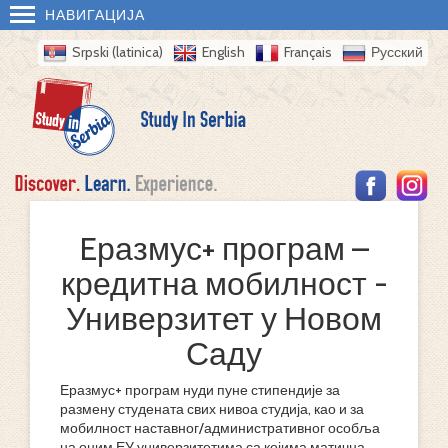
НАВИГАЦИЈА
Srpski (latinica)
English
Français
Русский
Eразмус+ програм –
кредитна мобилност -
Универзитет у Новом
Саду
Еразмус+ програм нуди пуне стипендије за
размену студената свих нивоа студија, као и за
мобилност наставног/административног особља
на оним ЕУ универзитетима са којима матична