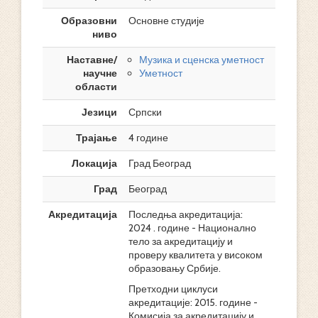
Образовни
Основне студије
ниво
Наставне/
Музика и сценска уметност
научне
Уметност
области
Језици
Српски
Трајање
4 године
Локација
Град Београд
Град
Београд
Акредитација
Последња акредитација:
2024 . године - Национално
тело за акредитацију и
проверу квалитета у високом
образовању Србије.
Претходни циклуси
акредитације: 2015. године -
Комисија за акредитацију и