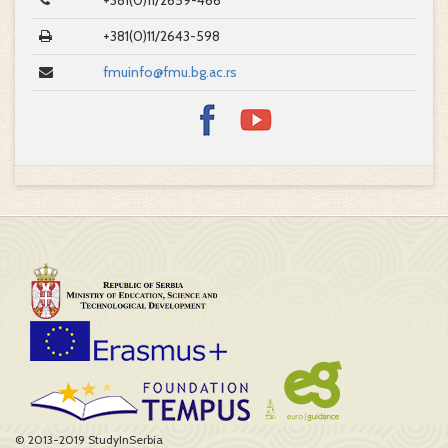
+381(0)11/2659-466
+381(0)11/2643-598
fmuinfo@fmu.bg.ac.rs
© 2013-2019 StudyInSerbia