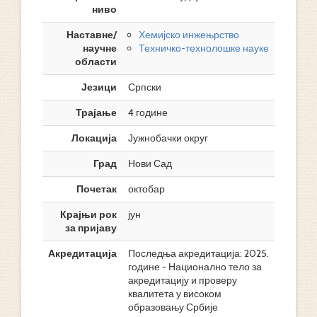
ниво
Наставне/
Хемијско инжењрство
научне
Техничко-технолошке науке
области
Језици
Српски
Трајање
4 године
Локација
Јужнобачки округ
Град
Нови Сад
Почетак
октобар
Крајњи рок
јун
за пријаву
Акредитација
Последња акредитација: 2025.
године - Национално тело за
акредитацију и проверу
квалитета у високом
образовању Србије