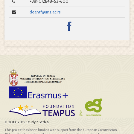
+381(0)21/48-53-600
deantf@uns.ac.rs
© 2013-2019 StudyInSerbia
This project has been funded with support from the European Commission.