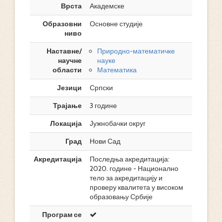
Врста
Академске
Образовни
Основне студије
ниво
Наставне/
Природно-математичке
научне
науке
области
Математика
Језици
Српски
Трајање
3 године
Локација
Јужнобачки округ
Град
Нови Сад
Акредитација
Последња акредитација:
2020. године - Национално
тело за акредитацију и
проверу квалитета у високом
образовању Србије
Програм се