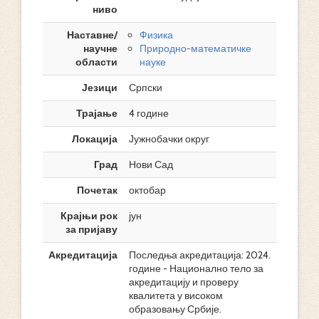
ниво
Наставне/
Физика
научне
Природно-математичке
области
науке
Језици
Српски
Трајање
4 године
Локација
Јужнобачки округ
Град
Нови Сад
Почетак
октобар
Крајњи рок
јун
за пријаву
Акредитација
Последња акредитација: 2024.
године - Национално тело за
акредитацију и проверу
квалитета у високом
образовању Србије.