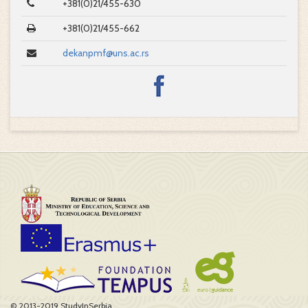
+381(0)21/455-630
+381(0)21/455-662
dekanpmf@uns.ac.rs
© 2013-2019 StudyInSerbia