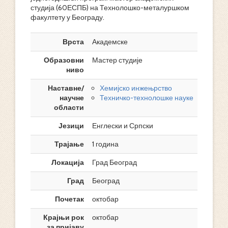
студија (60ЕСПБ) на Технолошко-металуршком
факултету у Београду.
Врста
Академске
Образовни
Мастер студије
ниво
Наставне/
Хемијско инжењрство
научне
Техничко-технолошке науке
области
Језици
Енглески и Српски
Трајање
1 година
Локација
Град Београд
Град
Београд
Почетак
октобар
Крајњи рок
октобар
за пријаву