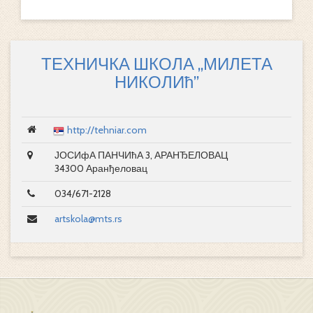
ТЕХНИЧКА ШКОЛА „МИЛЕТА
НИКОЛИћ”
http://tehniar.com
ЈОСИфА ПАНЧИћА 3, АРАНЂЕЛОВАЦ
34300 Аранђеловац
034/671-2128
artskola@mts.rs