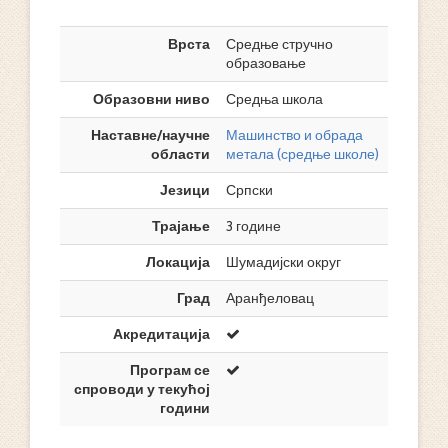
Врста
Средње стручно
образовање
Образовни ниво
Средња школа
Наставне/научне
Машинство и обрада
области
метала (средње школе)
Језици
Српски
Трајање
3 године
Локација
Шумадијски округ
Град
Аранђеловац
Акредитација
Програм се
спроводи у текућој
години