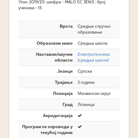
Упис 2019/20: шифра - MALO SC 3E16S ; број
ученика - 15
Врста
Средње стручно
образовање
Образовни ниво
Средња школа
Наставне/научне
Електротехника
области
(средње школе)
Језици
Српски
Трајање
3 године
Локација
Мачвански округ
Град
Лозница
Акредитација
Програм се спроводи у
текућој години