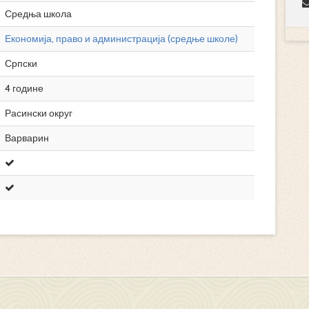
Средња школа
Економија, право и администрација (средње школе)
Српски
4 године
Расински округ
Варварин