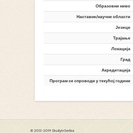
Образовни ниво
Наставне/научне области
Језици
Трајање
Локација
Град
Акредитација
Програм се спроводи у текућој години
© 2013-2019 StudyInSerbia