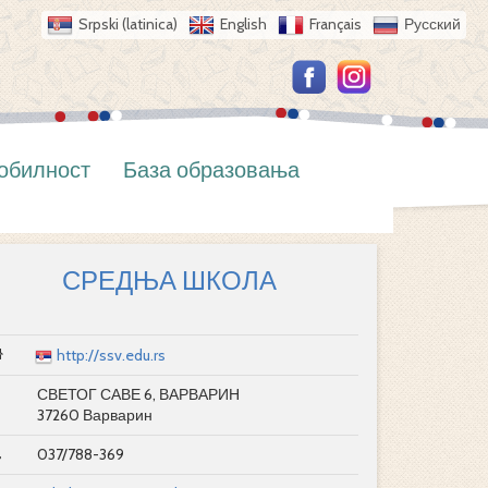
Srpski (latinica)
English
Français
Русский
обилност
База образовања
СРЕДЊА ШКОЛА
http://ssv.edu.rs
СВЕТОГ САВЕ 6, ВАРВАРИН
37260 Варварин
037/788-369