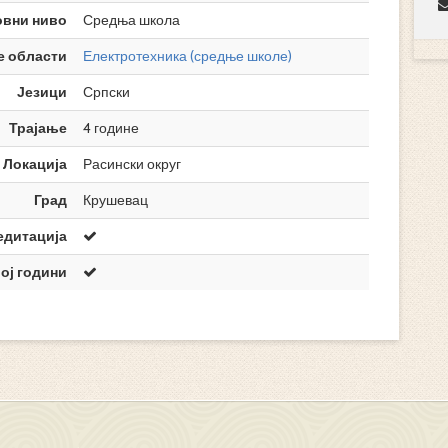
овни ниво
Средња школа
е области
Електротехника (средње школе)
Језици
Српски
Трајање
4 године
Локација
Расински округ
Град
Крушевац
едитација
ој години