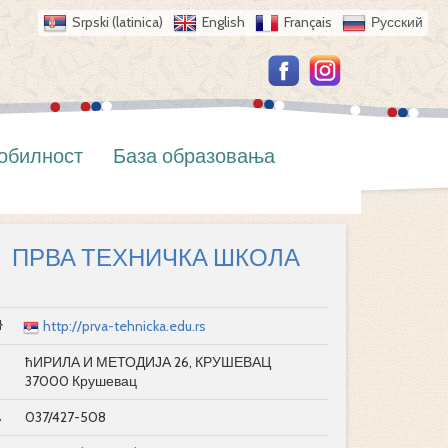
Srpski (latinica)
English
Français
Русский
обилност
База образовања
ПРВА ТЕХНИЧКА ШКОЛА
http://prva-tehnicka.edu.rs
ћИРИЛА И МЕТОДИЈА 26, КРУШЕВАЦ
37000 Крушевац
037/427-508