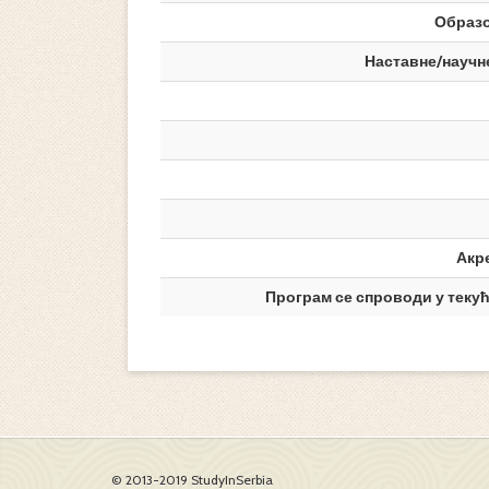
Образ
Наставне/научн
Акр
Програм се спроводи у текућ
© 2013-2019 StudyInSerbia