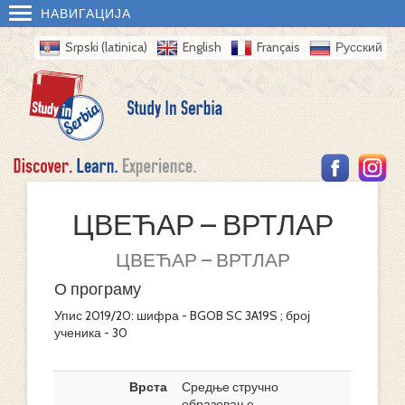
НАВИГАЦИЈА
Srpski (latinica)
English
Français
Русский
ЦВЕЋАР – ВРТЛАР
ЦВЕЋАР – ВРТЛАР
О програму
Упис 2019/20: шифра - BGOB SC 3A19S ; број
ученика - 30
Врста
Средње стручно
образовање