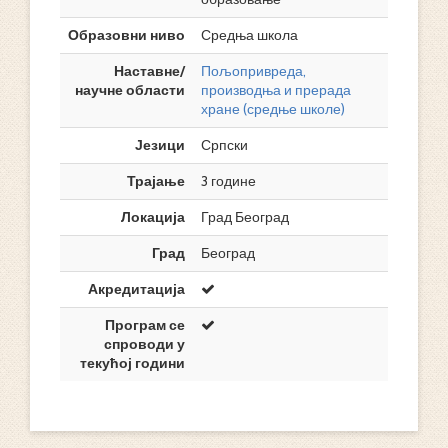
Образовни ниво
Средња школа
Наставне/
Пољопривреда,
научне области
производња и прерада
хране (средње школе)
Језици
Српски
Трајање
3 године
Локација
Град Београд
Град
Београд
Акредитација
Програм се
спроводи у
текућој години