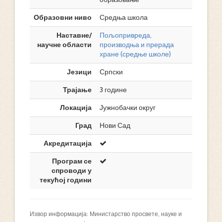
Образовни ниво
Средња школа
Наставне/
Пољопривреда,
научне области
производња и прерада
хране (средње школе)
Језици
Српски
Трајање
3 године
Локација
Јужнобачки округ
Град
Нови Сад
Акредитација
Програм се
спроводи у
текућој години
Извор информација: Министарство просвете, науке и