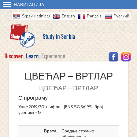
НАВИГАЦИЈА
Srpski (latinica)
English
Français
Русский
ЦВЕЋАР – ВРТЛАР
ЦВЕЋАР – ВРТЛАР
О програму
Упис 2019/20: шифра - JBNS SG 3A19S ; број
ученика - 15
Врста
Средње стручно
образовање