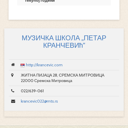
текућој години
МУЗИЧКА ШКОЛА „ПЕТАР
КРАНЧЕВИћ”
http://krancevic.com
ЖИТНА ПИЈАЦА 28, СРЕМСКА МИТРОВИЦА
22000 Сремска Митровица
022/639-061
krancevic022@mts.rs