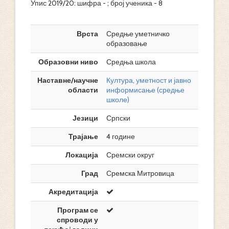
Упис 2019/20: шифра - ; број ученика - 8
Врста
Средње уметничко
образовање
Образовни ниво
Средња школа
Наставне/научне
Култура, уметност и јавно
области
информисање (средње
школе)
Језици
Српски
Трајање
4 године
Локација
Сремски округ
Град
Сремска Митровица
Акредитација
Програм се
спроводи у