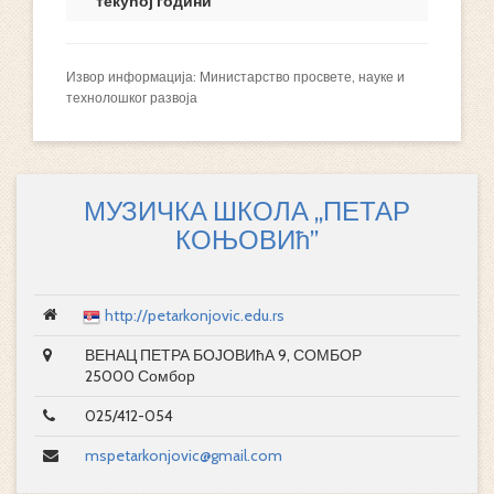
текућој години
Извор информација: Министарство просвете, науке и
технолошког развоја
МУЗИЧКА ШКОЛА „ПЕТАР
КОЊОВИћ”
http://petarkonjovic.edu.rs
ВЕНАЦ ПЕТРА БОЈОВИћА 9, СОМБОР
25000 Сомбор
025/412-054
mspetarkonjovic@gmail.com