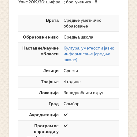
Упис 2019/20: шифра - ; број ученика - 8
Врста
Средње уметничко
образовање
Образовни ниво
Средња школа
Наставне/научне
Култура, уметност и јавно
области
информисање (средње
школе)
Језици
Српски
Трајање
4 године
Локација
Западнобачки округ
Град
Сомбор
Акредитација
Програм се
спроводи у