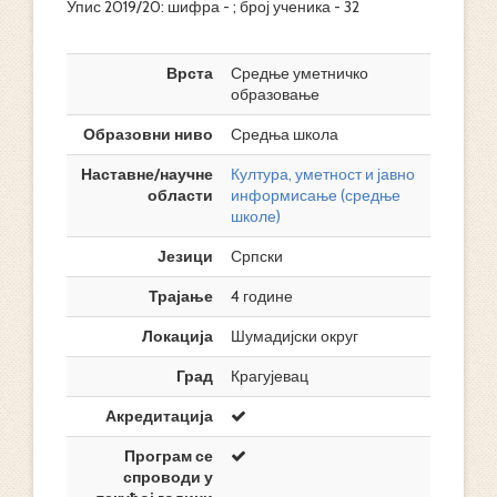
Упис 2019/20: шифра - ; број ученика - 32
Врста
Средње уметничко
образовање
Образовни ниво
Средња школа
Наставне/научне
Култура, уметност и јавно
области
информисање (средње
школе)
Језици
Српски
Трајање
4 године
Локација
Шумадијски округ
Град
Крагујевац
Акредитација
Програм се
спроводи у