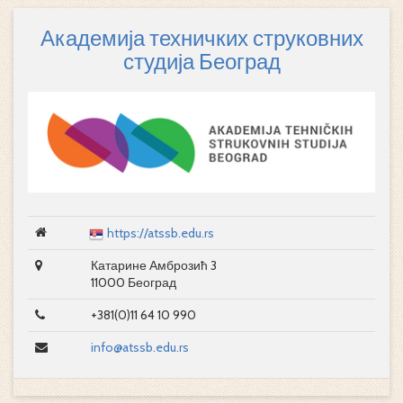
Академија техничких струковних
студија Београд
https://atssb.edu.rs
Катарине Амброзић 3
11000 Београд
+381(0)11 64 10 990
info@atssb.edu.rs