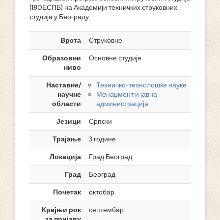
(180ЕСПБ) на Академији техничких струковних
студија у Београду.
Врста
Струковне
Образовни
Основне студије
ниво
Наставне/
Техничко-технолошке науке
научне
Менаџмент и јавна
области
администрација
Језици
Српски
Трајање
3 године
Локација
Град Београд
Град
Београд
Почетак
октобар
Крајњи рок
септембар
за пријаву