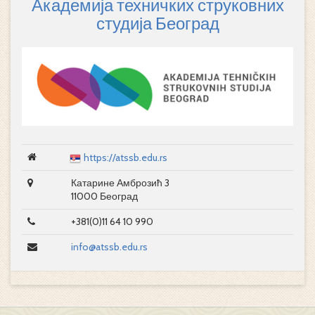
Академија техничких струковних
студија Београд
https://atssb.edu.rs
Катарине Амброзић 3
11000 Београд
+381(0)11 64 10 990
info@atssb.edu.rs