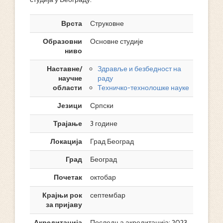
Врста
Струковне
Образовни
Основне студије
ниво
Наставне/
Здравље и безбедност на
научне
раду
области
Техничко-технолошке науке
Језици
Српски
Трајање
3 године
Локација
Град Београд
Град
Београд
Почетак
октобар
Крајњи рок
септембар
за пријаву
Акредитација
Последња акредитација: 2023.