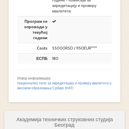
године - Комисија за
акредитацију и проверу
квалитета
Програм се
спроводи у
текућој
години
Costs
55000RSD / 1150EUR***
ЕСПБ
180
Извор информација:
Национално тело за акредитацију и проверу квалитета у
високом образовању Србије (НАТ)
Академија техничких струковних студија
Београд