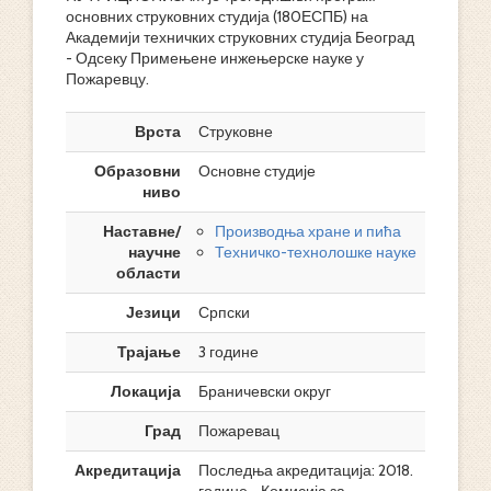
основних струковних студија (180ЕСПБ) на
Академији техничких струковних студија Београд
- Одсеку Примењене инжењерске науке у
Пожаревцу.
Врста
Струковне
Образовни
Основне студије
ниво
Наставне/
Производња хране и пића
научне
Техничко-технолошке науке
области
Језици
Српски
Трајање
3 године
Локација
Браничевски округ
Град
Пожаревац
Акредитација
Последња акредитација: 2018.