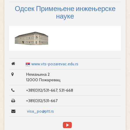
Одсек Примењене инжењерске
науке
www.vts-pozarevac.edu.rs
Немањина 2
12000 Пожаревац
+381(0)12/531-667, 531-668
+381(0)12/531-667
visa_po@ptt.rs