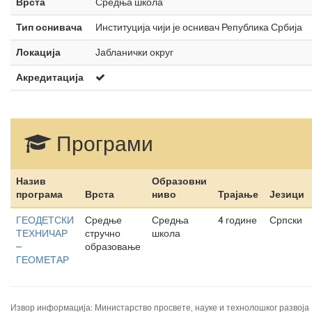
Врста
Средња школа
Тип оснивача
Институција чији је оснивач Република Србија
Локација
Јабланички округ
Акредитација
Програми
Назив
Образовни
програма
Врста
ниво
Трајање
Језици
ГЕОДЕТСКИ
Средње
Средња
4 године
Српски
ТЕХНИЧАР
стручно
школа
–
образовање
ГЕОМЕТАР
Извор информација: Министарство просвете, науке и технолошког развоја