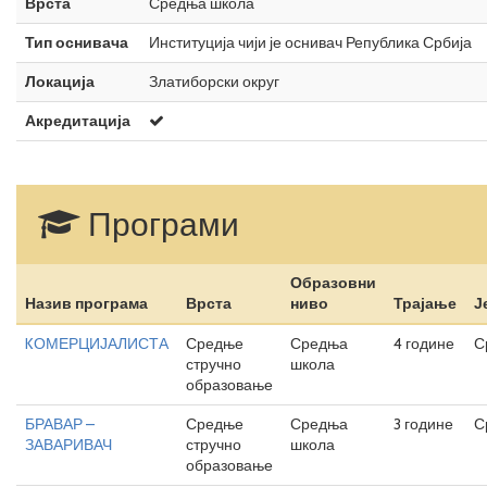
Врста
Средња школа
Тип оснивача
Институција чији је оснивач Република Србија
Локација
Златиборски округ
Акредитација
Програми
Образовни
Назив програма
Врста
ниво
Трајање
Ј
KОМЕРЦИЈАЛИСТА
Средње
Средња
4 године
С
стручно
школа
образовање
БРАВАР –
Средње
Средња
3 године
С
ЗАВАРИВАЧ
стручно
школа
образовање