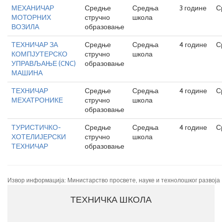
МЕХАНИЧАР
Средње
Средња
3 године
С
МОТОРНИХ
стручно
школа
ВОЗИЛА
образовање
ТЕХНИЧАР ЗА
Средње
Средња
4 године
С
КОМПЈУТЕРСКО
стручно
школа
УПРАВЉАЊЕ (CNC)
образовање
МАШИНА
ТЕХНИЧАР
Средње
Средња
4 године
С
МЕХАТРОНИКЕ
стручно
школа
образовање
ТУРИСТИЧКО-
Средње
Средња
4 године
С
ХОТЕЛИЈЕРСКИ
стручно
школа
ТЕХНИЧАР
образовање
Извор информација: Министарство просвете, науке и технолошког развоја
ТЕХНИЧКА ШКОЛА