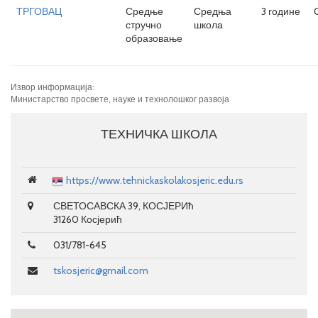
ТРГОВАЦ
Средње
Средња
3 године
стручно
школа
образовање
Извор информација:
Министарство просвете, науке и технолошког развоја
ТЕХНИЧКА ШКОЛА
https://www.tehnickaskolakosjeric.edu.rs
СВЕТОСАВСКА 39, КОСЈЕРИћ
31260 Косјерић
031/781-645
tskosjeric@gmail.com