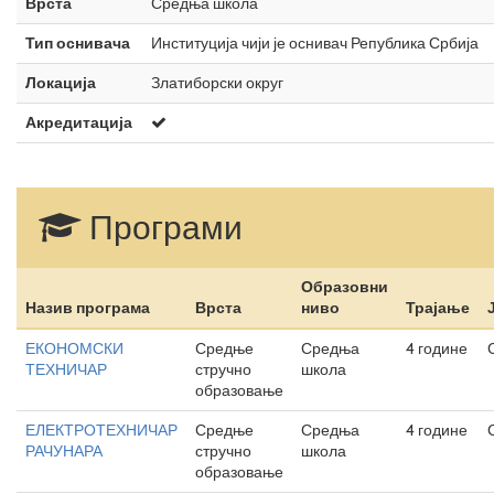
Врста
Средња школа
Тип оснивача
Институција чији је оснивач Република Србија
Локација
Златиборски округ
Акредитација
Програми
Образовни
Назив програма
Врста
ниво
Трајање
ЕКОНОМСКИ
Средње
Средња
4 године
ТЕХНИЧАР
стручно
школа
образовање
ЕЛЕКТРОТЕХНИЧАР
Средње
Средња
4 године
РАЧУНАРА
стручно
школа
образовање