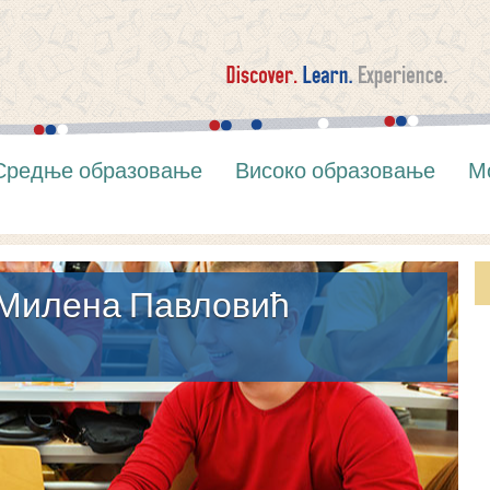
Средње образовање
Високо образовање
М
"Милена Павловић