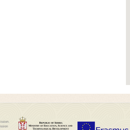
ission.
ission