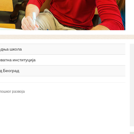
едња школа
ватна институција
д Београд
лошког развоја