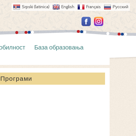
Srpski (latinica)
English
Français
Русский
обилност
База образовања
Програми