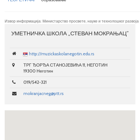
Извор информација: Министарство просвете, науке и технолошког развоја
УМЕТНИЧКА ШКОЛА „СТЕВАН МОКРАЊАЦ”
http://muzickaskolanegotin.edu.rs
ТРГ ЂОРЂА СТАНОЈЕВИћА 11, НЕГОТИН
19300 Неготин
019/542-321
mokranjacneg@ptt.rs