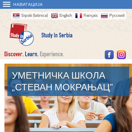
НАВИГАЦИЈА
Srpski (latinica)
English
Français
Русский
УМЕТНИЧКА ШКОЛА
„СТЕВАН МОКРАЊАЦ”