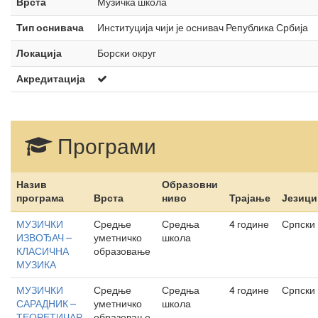
Врста
Музичка школа
Тип оснивача
Институција чији је оснивач Република Србија
Локација
Борски округ
Акредитација
Програми
Назив
Образовни
програма
Врста
ниво
Трајање
Језици
МУЗИЧКИ
Средње
Средња
4 године
Српски
ИЗВОЂАЧ –
уметничко
школа
КЛАСИЧНА
образовање
МУЗИКА
МУЗИЧКИ
Средње
Средња
4 године
Српски
САРАДНИК –
уметничко
школа
ТЕОРЕТИЧАР
образовање