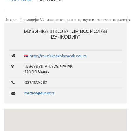
Извор информација: Министарство просвете, науке и технолошког развоја
МУЗИЧКА ШКОЛА „ДР ВОЈИСЛАВ
ВУЧКОВИћ”
http://muzickaskolacacak.edu.rs
ЦАРА ДУШАНА 25, ЧАЧАК
32000 Чачак
032/322-282
muzica@eunet.rs