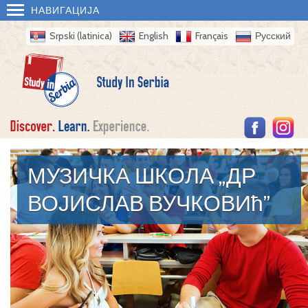
НАВИГАЦИЈА
Srpski (latinica)
English
Français
Русский
МУЗИЧКА ШКОЛА „ДР
ВОЈИСЛАВ ВУЧКОВИћ”