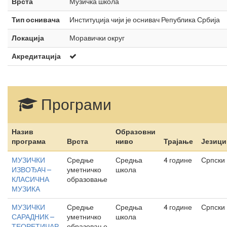
Врста
Музичка школа
Тип оснивача
Институција чији је оснивач Република Србија
Локација
Моравички округ
Акредитација
Програми
Назив
Образовни
програма
Врста
ниво
Трајање
Језици
МУЗИЧКИ
Средње
Средња
4 године
Српски
ИЗВОЂАЧ –
уметничко
школа
КЛАСИЧНА
образовање
МУЗИКА
МУЗИЧКИ
Средње
Средња
4 године
Српски
САРАДНИК –
уметничко
школа
ТЕОРЕТИЧАР
образовање