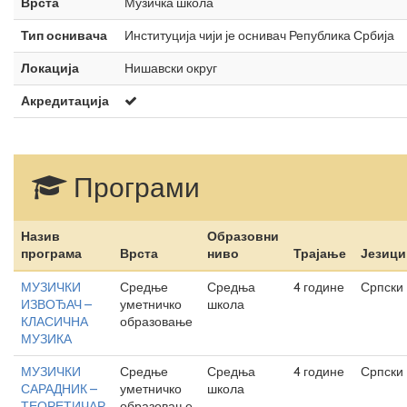
Врста
Музичка школа
Тип оснивача
Институција чији је оснивач Република Србија
Локација
Нишавски округ
Акредитација
Програми
Назив
Образовни
програма
Врста
ниво
Трајање
Језици
МУЗИЧКИ
Средње
Средња
4 године
Српски
ИЗВОЂАЧ –
уметничко
школа
КЛАСИЧНА
образовање
МУЗИКА
МУЗИЧКИ
Средње
Средња
4 године
Српски
САРАДНИК –
уметничко
школа
ТЕОРЕТИЧАР
образовање