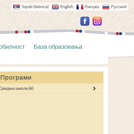
Srpski (latinica)
English
Français
Русский
обилност
База образовања
Програми
Средња школа
(6)
АУТОМЕХАН
ЕЛЕКТРОИНС
ЕЛЕКТРОМЕХ
РАСХЛАДНЕ 
ЕЛЕКТРОТЕХ