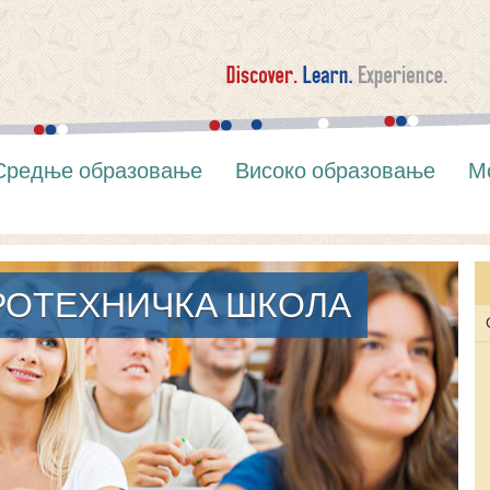
Средње образовање
Високо образовање
М
ОТЕХНИЧКА ШКОЛА