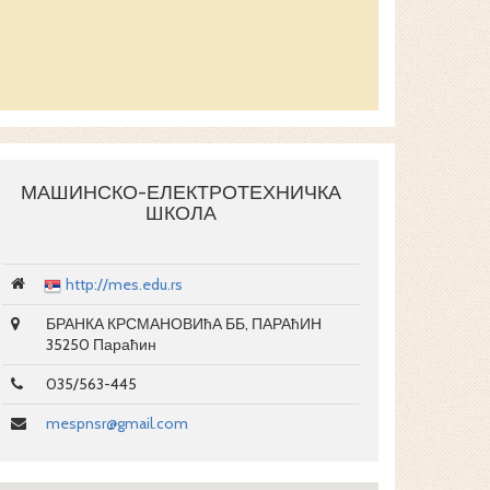
ЕЛЕКТРОТЕХ
ЕЛЕКТРОТЕХ
МАШИНСКО-ЕЛЕКТРОТЕХНИЧКА
ШКОЛА
http://mes.edu.rs
БРАНКА КРСМАНОВИћА ББ, ПАРАћИН
35250 Параћин
035/563-445
mespnsr@gmail.com