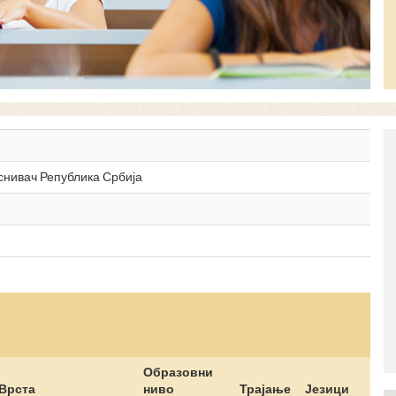
оснивач Република Србија
Образовни
Врста
ниво
Трајање
Језици