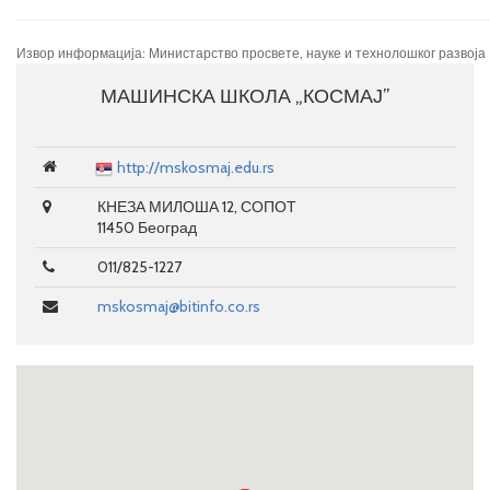
Извор информација: Министарство просвете, науке и технолошког развоја
МАШИНСКА ШКОЛА „КОСМАЈ”
http://mskosmaj.edu.rs
КНЕЗА МИЛОША 12, СОПОТ
11450 Београд
011/825-1227
mskosmaj@bitinfo.co.rs