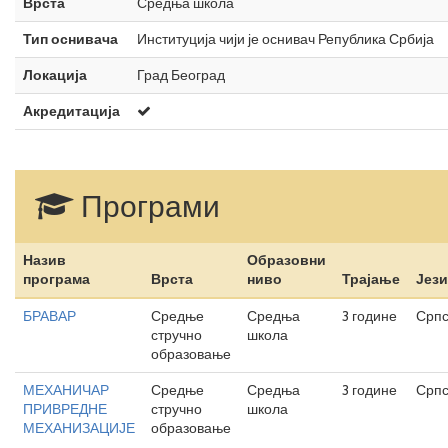
Врста
Средња школа
Тип оснивача
Институција чији је оснивач Република Србија
Локација
Град Београд
Акредитација
Програми
Назив
Образовни
програма
Врста
ниво
Трајање
Јез
БРАВАР
Средње
Средња
3 године
Српс
стручно
школа
образовање
МЕХАНИЧАР
Средње
Средња
3 године
Српс
ПРИВРЕДНЕ
стручно
школа
МЕХАНИЗАЦИЈЕ
образовање