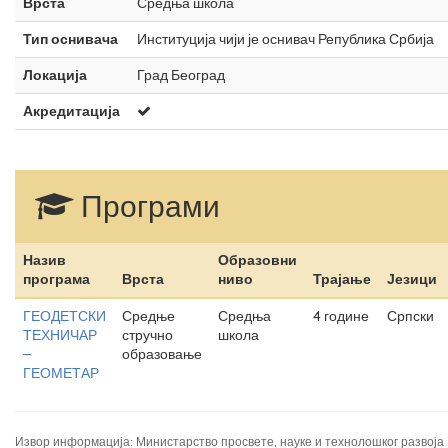
Врста
Средња школа
Тип оснивача
Институција чији је оснивач Република Србија
Локација
Град Београд
Акредитација
Програми
Назив
Образовни
програма
Врста
ниво
Трајање
Језици
ГЕОДЕТСКИ
Средње
Средња
4 године
Српски
ТЕХНИЧАР
стручно
школа
–
образовање
ГЕОМЕТАР
Извор информација: Министарство просвете, науке и технолошког развоја