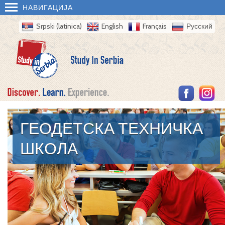
НАВИГАЦИЈА
Srpski (latinica)
English
Français
Русский
ГЕОДЕТСКА ТЕХНИЧКА
ШКОЛА